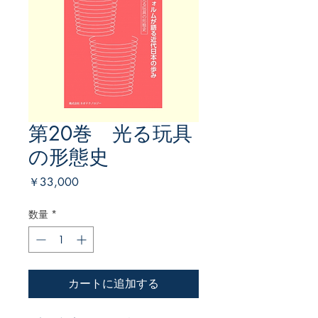
第20巻 光る玩具
の形態史
価
￥33,000
格
数量
*
カートに追加する