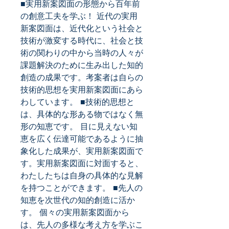
■実用新案図面の形態から百年前
の創意工夫を学ぶ！ 近代の実用
新案図面は、近代化という社会と
技術が激変する時代に、社会と技
術の関わりの中から当時の人々が
課題解決のために生み出した知的
創造の成果です。考案者は自らの
技術的思想を実用新案図面にあら
わしています。 ■技術的思想と
は、具体的な形ある物ではなく無
形の知恵です。 目に見えない知
恵を広く伝達可能であるように抽
象化した成果が、実用新案図面で
す。実用新案図面に対面すると、
わたしたちは自身の具体的な見解
を持つことができます。 ■先人の
知恵を次世代の知的創造に活か
す。 個々の実用新案図面から
は、先人の多様な考え方を学ぶこ