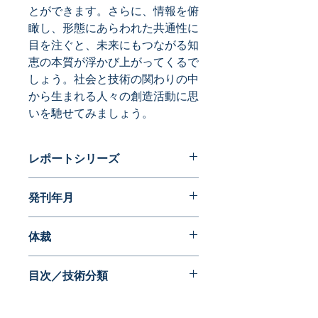
とができます。さらに、情報を俯
瞰し、形態にあらわれた共通性に
目を注ぐと、未来にもつながる知
恵の本質が浮かび上がってくるで
しょう。社会と技術の関わりの中
から生まれる人々の創造活動に思
いを馳せてみましょう。
レポートシリーズ
フォルムが語る近代日本の歩み 実用
発刊年月
新案編
2016年06月
体裁
目次／技術分類