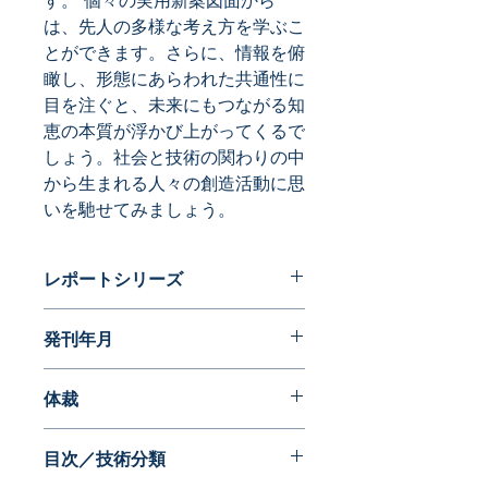
す。 個々の実用新案図面から
は、先人の多様な考え方を学ぶこ
とができます。さらに、情報を俯
瞰し、形態にあらわれた共通性に
目を注ぐと、未来にもつながる知
恵の本質が浮かび上がってくるで
しょう。社会と技術の関わりの中
から生まれる人々の創造活動に思
いを馳せてみましょう。
レポートシリーズ
フォルムが語る近代日本の歩み 実用
発刊年月
新案編
2016年06月
体裁
目次／技術分類