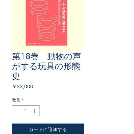
第18巻 動物の声
がする玩具の形態
史
価
￥33,000
格
数量
*
カートに追加する