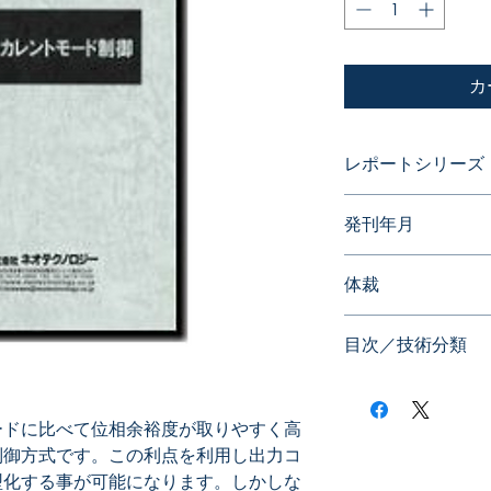
カ
レポートシリーズ
現役の開発技術者が
発刊年月
2008年09月
体裁
PDF版
目次／技術分類
・高速応答
－リップル制御
ードに比べて位相余裕度が取りやすく高
－その他
制御方式です。この利点を利用し出力コ
・安定性
－スロープ補償
型化する事が可能になります。しかしな