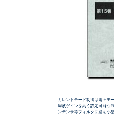
カレントモード制御は電圧モ
周波ゲインを高く設定可能な
ンデンサ等フィルタ回路を小