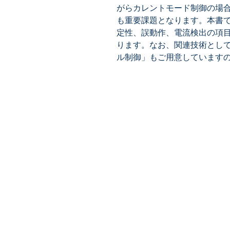
がらカレントモード制御の場
も重要課題となります。本書
定性、誤動作、電流検出の項
ります。なお、関連技術として
ル制御」もご用意しています
​株式会社ネオテクノロジー
〒101-0062
東京都 千代田区 神田駿河台2-3-
鈴木ビル2F
Tel：03-3219-0899
Fax：03-3219-7066
toiawase@neotechnology.co.j