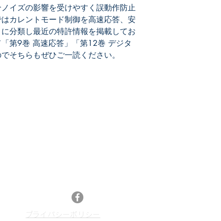
－パルス幅補正
合ノイズの影響を受けやすく誤動作防止
・誤動作防止
ではカレントモード制御を高速応答、安
－耐ノイズ
目に分類し最近の特許情報を掲載してお
－信号補正
「第9巻 高速応答」「第12巻 デジタ
・電流検出
のでそちらもぜひご一読ください。
－疑似電流
－実電流
・その他
メールマガジン登録
最新特許レポートやセミナー情報、特許情報活
13
用などのニュースをお届けします。
メルマガ登録はこちら
Facebook
​プライバシーポリシー
p