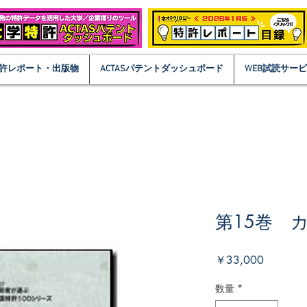
許レポート・出版物
ACTASパテントダッシュボード
WEB試読サー
第15巻 
価
￥33,000
格
数量
*