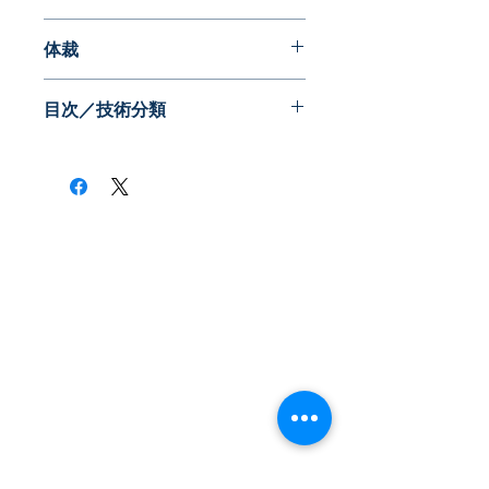
2008年12月
体裁
PDF版
目次／技術分類
・スタンバイモード(AC/DC)
・スタンバイモード全般
・回路損失低減-主回路
・回路損失低減-周辺回路
・待機電源-個別制御電源
・待機電源-共通制御電源
​株式会社ネオテクノロジー
・参考技術
〒101-0062
東京都 千代田区 神田駿河台2-3-13
鈴木ビル2F
Tel：03-3219-0899
Fax：03-3219-7066
toiawase@neotechnology.co.jp