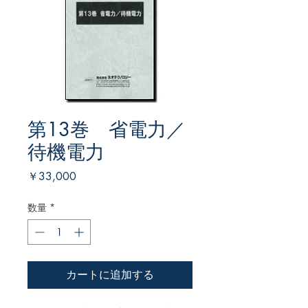
第13巻 省電力／
待機電力
価
￥33,000
格
数量
*
カートに追加する