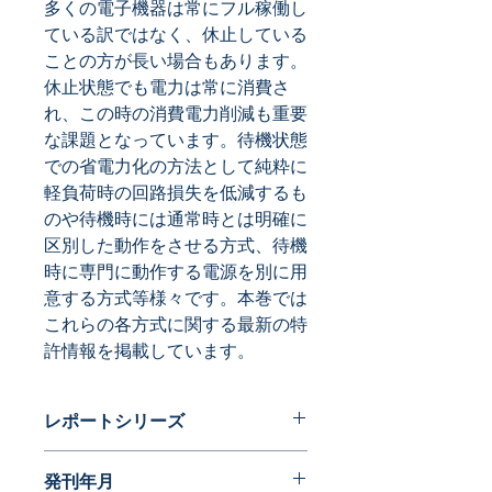
多くの電子機器は常にフル稼働し
ている訳ではなく、休止している
ことの方が長い場合もあります。
休止状態でも電力は常に消費さ
れ、この時の消費電力削減も重要
な課題となっています。待機状態
での省電力化の方法として純粋に
軽負荷時の回路損失を低減するも
のや待機時には通常時とは明確に
区別した動作をさせる方式、待機
時に専門に動作する電源を別に用
意する方式等様々です。本巻では
これらの各方式に関する最新の特
許情報を掲載しています。
レポートシリーズ
現役の開発技術者が選ぶスイッチング
発刊年月
電源特許１００