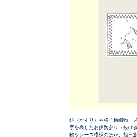
絣（かすり）や格子柄織物、
字を表したお伊勢参り（抜け
物やレース模様のほか、旭日