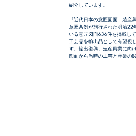
紹介しています。
『近代日本の意匠図面 殖産
意匠条例が施行された明治22
いる意匠図面636件を掲載し
工芸品を輸出品として有望視
す。輸出復興、殖産興業に向
図面から当時の工芸と産業の
​株式会社ネオテクノロジー
〒101-0062
東京都 千代田区 神田駿河台2-3-
鈴木ビル2F
Tel：03-3219-0899