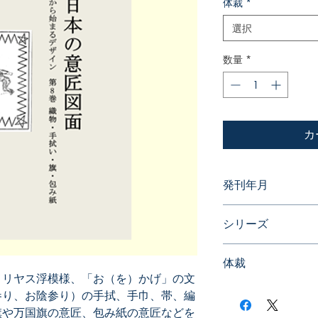
体裁
*
選択
数量
*
カ
発刊年月
2023年5月
シリーズ
近代日本の意匠図
体裁
殖産興業から始まる
メリヤス浮模様、「お（を）かげ」の文
PDF版 or 書籍版
参り、お陰参り）の手拭、手巾、帯、編
※書籍版ご希望の場合
旗や万国旗の意匠、包み紙の意匠などを