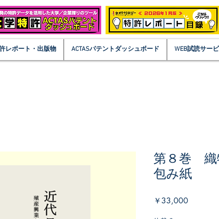
許レポート・出版物
ACTASパテントダッシュボード
WEB試読サー
第８巻 織
包み紙
価
￥33,000
格