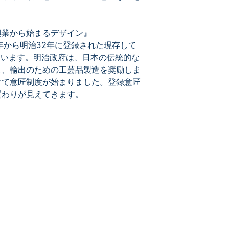
担いただいておりま
興業から始まるデザイン』
年から明治32年に登録された現存して
ています。明治政府は、日本の伝統的な
し、輸出のための工芸品製造を奨励しま
けて意匠制度が始まりました。登録意匠
関わりが見えてきます。
メールマガジン登録
最新特許レポートやセミナー情報、特許情報活
13
用などのニュースをお届けします。
メルマガ登録はこちら