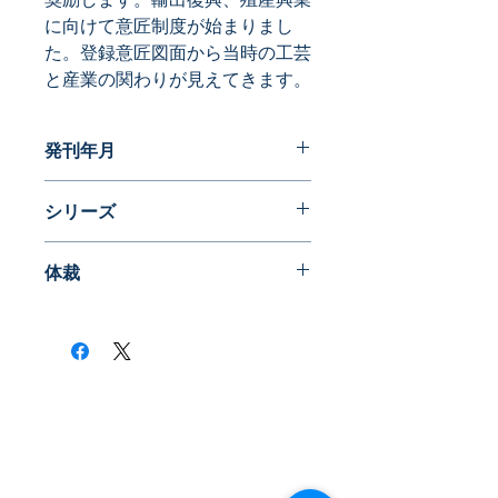
に向けて意匠制度が始まりまし
た。登録意匠図面から当時の工芸
と産業の関わりが見えてきます。
発刊年月
2023年5月
シリーズ
近代日本の意匠図面
体裁
殖産興業から始まるデザイン
PDF版 or 書籍版
※書籍版ご希望の場合は、別途送料
825円(税込)をご負担いただいており
ます。
​株式会社ネオテクノロジー
〒101-0062
東京都 千代田区 神田駿河台2-3-13