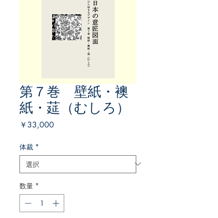
第７巻 壁紙・襖
紙・莚（むしろ）
価
￥33,000
格
体裁
*
数量
*