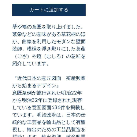
カートに追加する
壁や襖の意匠を取り上げました。
繁栄などの意味がある草花柄のほ
か、曲線を利用したモダンな壁面
装飾、模様を浮き彫りにした茣蓙
（ござ）や筵（むしろ）の意匠を
紹介しています。
『近代日本の意匠図面 殖産興業
から始まるデザイン』
意匠条例が施行された明治22年
から明治32年に登録された現存
している意匠図面636件を掲載し
ています。明治政府は、日本の伝
統的な工芸品を輸出品として有望
視し、輸出のための工芸品製造を
奨励します。輸出復興、殖産興業