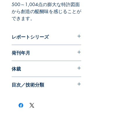
500～1,004点の膨大な特許図面
から創造の醍醐味を感じることが
できます。
レポートシリーズ
フォルムが語る近代日本の歩み 特許
発刊年月
編
2014年08月
体裁
目次／技術分類
​株式会社ネオテクノロジー