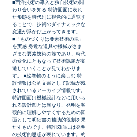
■西洋技術の導入と独自技術の関
わり合いを知る 特許図面に表れ
た形態を時代別に視覚的に通覧す
ることで、技術のダイナミックな
変遷が浮かび上がってきます。 
■「ものづくりは要素技術の塊」
を実感 身近な道具や機械がさま
ざまな要素技術の塊であり、時代
の変化にともなって技術課題が変
遷していくことが見てわかりま
す。 ■絵巻物のように楽しむ 特
許情報は公的文書として記録が残
されているアーカイブ情報です。
特許図面は機械設計などに用いら
れる設計図とは異なり、発明を客
観的に理解しやすくするための図
面として明細書の補助的役割を果
たすものです。特許図面には発明
の技術的思想が表れています。約