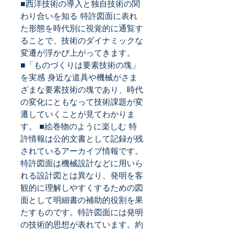
■西洋技術の導入と独自技術の関
わり合いを知る 特許図面に表れ
た形態を時代別に視覚的に通覧す
ることで、技術のダイナミックな
変遷が浮かび上がってきます。 
■「ものづくりは要素技術の塊」
を実感 身近な道具や機械がさま
ざまな要素技術の塊であり、時代
の変化にともなって技術課題が変
遷していくことが見てわかりま
す。 ■絵巻物のように楽しむ 特
許情報は公的文書として記録が残
されているアーカイブ情報です。
特許図面は機械設計などに用いら
れる設計図とは異なり、発明を客
観的に理解しやすくするための図
面として明細書の補助的役割を果
たすものです。特許図面には発明
の技術的思想が表れています。約