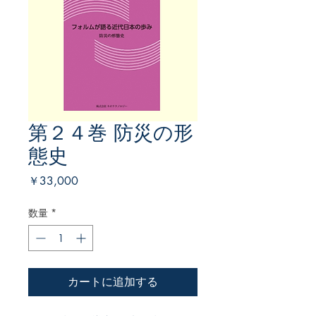
第２４巻 防災の形
態史
価
￥33,000
格
数量
*
カートに追加する