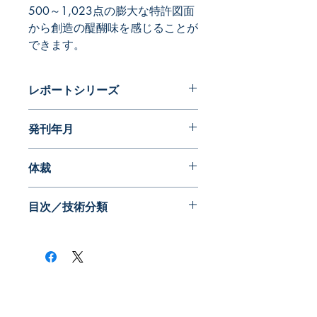
500～1,023点の膨大な特許図面
から創造の醍醐味を感じることが
できます。
レポートシリーズ
フォルムが語る近代日本の歩み 特許
発刊年月
編
2015年02月
体裁
目次／技術分類
​株式会社ネオテクノロジー