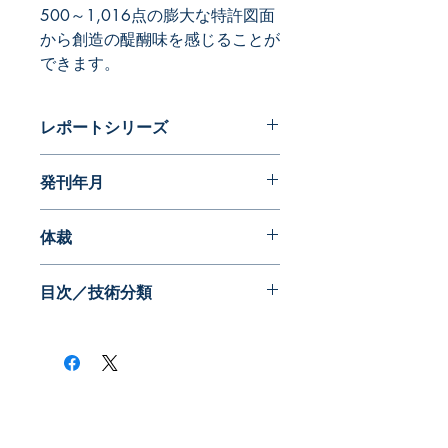
500～1,016点の膨大な特許図面
から創造の醍醐味を感じることが
できます。
レポートシリーズ
フォルムが語る近代日本の歩み 特許
発刊年月
編
2014年12月
体裁
目次／技術分類
​株式会社ネオテクノロジー