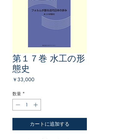
第１７巻 水工の形
態史
価
￥33,000
格
数量
*
カートに追加する