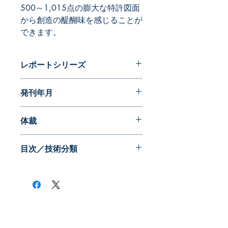
500～1,015点の膨大な特許図面
から創造の醍醐味を感じることが
できます。
レポートシリーズ
フォルムが語る近代日本の歩み 特許
発刊年月
編
2014年12月
体裁
目次／技術分類
​株式会社ネオテクノロジー