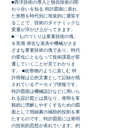
■西洋技術の導入と独自技術の関
わり合いを知る 特許図面に表れ
た形態を時代別に視覚的に通覧す
ることで、技術のダイナミックな
変遷が浮かび上がってきます。 
■「ものづくりは要素技術の塊」
を実感 身近な道具や機械がさま
ざまな要素技術の塊であり、時代
の変化にともなって技術課題が変
遷していくことが見てわかりま
す。 ■絵巻物のように楽しむ 特
許情報は公的文書として記録が残
されているアーカイブ情報です。
特許図面は機械設計などに用いら
れる設計図とは異なり、発明を客
観的に理解しやすくするための図
面として明細書の補助的役割を果
たすものです。特許図面には発明
の技術的思想が表れています。約