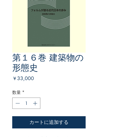
第１６巻 建築物の
形態史
価
￥33,000
格
数量
*
カートに追加する