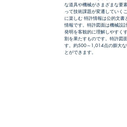
な道具や機械がさまざまな要
って技術課題が変遷していくこ
に楽しむ 特許情報は公的文書
情報です。特許図面は機械設
発明を客観的に理解しやすく
割を果たすものです。特許図
す。約500～1,014点の膨
とができます。
​株式会社ネオテクノロジー
〒101-0062
東京都 千代田区 神田駿河台2-3-
鈴木ビル2F
Tel：03-3219-0899