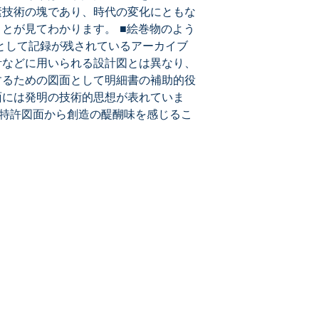
素技術の塊であり、時代の変化にともな
とが見てわかります。 ■絵巻物のよう
として記録が残されているアーカイブ
計などに用いられる設計図とは異なり、
するための図面として明細書の補助的役
面には発明の技術的思想が表れていま
大な特許図面から創造の醍醐味を感じるこ
メールマガジン登録
最新特許レポートやセミナー情報、特許情報活
13
用などのニュースをお届けします。
メルマガ登録はこちら