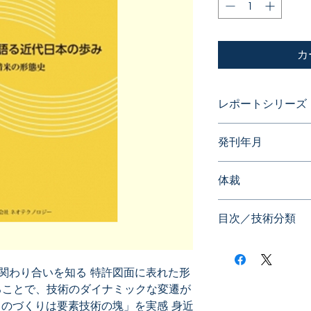
カ
レポートシリーズ
フォルムが語る近代
発刊年月
2014年11月
体裁
目次／技術分類
関わり合いを知る 特許図面に表れた形
ることで、技術のダイナミックな変遷が
ものづくりは要素技術の塊」を実感 身近