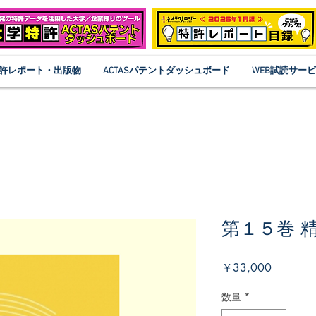
許レポート・出版物
ACTASパテントダッシュボード
WEB試読サー
第１５巻 
価
￥33,000
格
数量
*