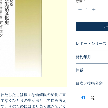
数量
*
カ
レポートシリーズ
発明に見る日本の
発刊年月
2014年02月
体裁
目次／技術分類
のわたしたちは様々な価値観の変化に直
せでなくひとりの生活者として自ら考え
です。そのためにはより良く生きていく