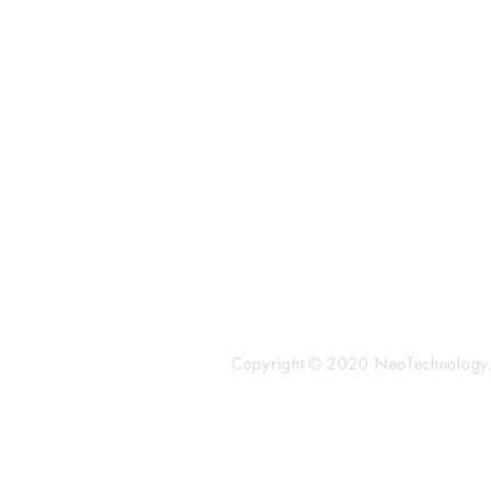
​株式会社ネオテクノロジー
〒101-0062
東京都 千代田区 神田駿河台2-3-
鈴木ビル2F
Tel：03-3219-0899
Fax：03-3219-7066
toiawase@neotechnology.co.j
Copyright © 2020 NeoTechnology, I