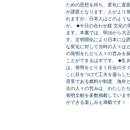
ための思想を持ち、変化に直
が課題となります。人がより
れますが、日本人はどのよう
か。 ■今日の合わせ鏡 文化
ます。本書では、明治から大
す。文明開化により日本には
な変化に対して当時の人々は
の発明をたどり人々の営みを
ことができるはずです。 ■生
は、発明をとりまく社会のダ
こに目をつけて工夫を凝らし
背景である燃料や制度、海外
古の人々の営みは、わたした
発明文献を多数掲載していま
ができる楽しみも満載です！