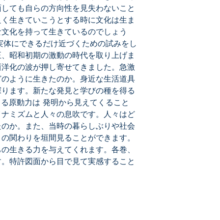
面しても自らの方向性を見失わないこと
良く生きていこうとする時に文化は生ま
な文化を持って生きているのでしょう
の実体にできるだけ近づくための試みをし
正、昭和初期の激動の時代を取り上げま
西洋化の波が押し寄せてきました。急激
どのように生きたのか。身近な生活道具
探ります。新たな発見と学びの種を得る
きる原動力は 発明から見えてくること
イナミズムと人々の息吹です。人々はど
たのか。また、当時の暮らしぶりや社会
との関わりを垣間見ることができます。
ちの生きる力を与えてくれます。各巻、
す。特許図面から目で見て実感すること