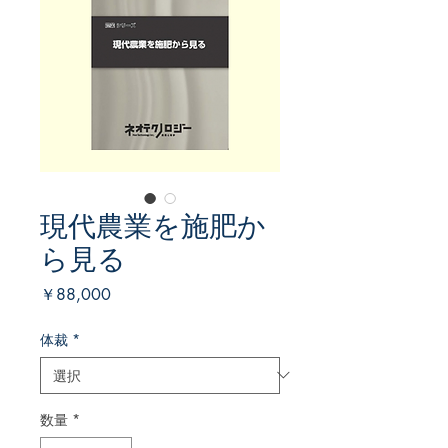
現代農業を施肥か
ら見る
価
￥88,000
格
体裁
*
数量
*