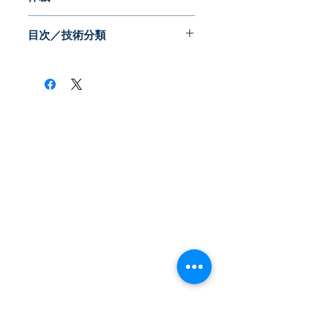
PDF版
目次／技術分類
１．ガイドブックシリーズのねらい
２．ガイドマップ（当該技術の全体像
俯瞰マップ）
３．IPC/FIガイド（当該技術テーマの
検索ガイド）
４．着眼点別特許抄録
・均等均一な施肥
・局所施肥・うね立て施肥
​株式会社ネオテクノロジー
・植苗・播種と施肥の連携
・肥料の詰まり対策と排出技術
〒101-0062
・土壌センシング・圃場マップ
東京都 千代田区 神田駿河台2-3-13
・新しい肥料と製造方法
・肥料補充・リモート操作など
鈴木ビル2F
掲載企業（TOP10）
Tel：03-3219-0899
井関農機
Fax：03-3219-7066
八鹿鉄工
ヤンマー
toiawase@neotechnology.co.jp
三菱農機