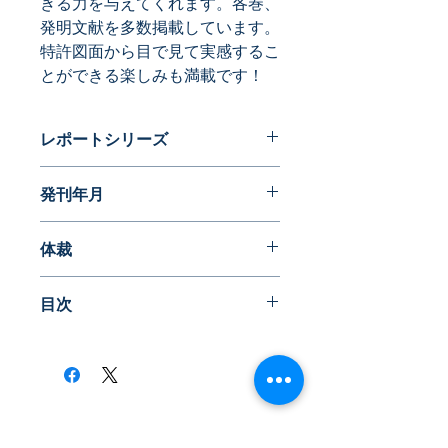
きる力を与えてくれます。各巻、
発明文献を多数掲載しています。
特許図面から目で見て実感するこ
とができる楽しみも満載です！
レポートシリーズ
発明に見る日本の生活文化史
発刊年月
2022年04月
体裁
書籍A4版
目次
はじめ
に
社会と技術のかかわり
​株式会社ネオテクノロジー
なぜ、発明から文化を見るのか？