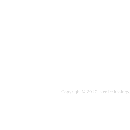
​株式会社ネオテクノロジー
〒101-0062
東京都 千代田区 神田駿河台2-3-
鈴木ビル2F
Tel：03-3219-0899
Fax：03-3219-7066
toiawase@neotechnology.co.j
Copyright © 2020 NeoTechnology, I