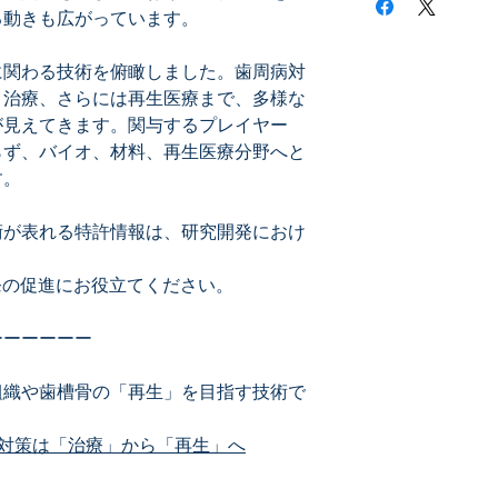
歯周病の検出、測定
る動きも広がっています。
菌や症状を検査等を
を含みます。歯周病
に関わる技術を俯瞰しました。歯周病対
置、部材、および歯
、治療、さらには再生医療まで、多様な
など測定に関する技
◆ 診断
が見えてきます。関与するプレイヤー
歯周病の診断等に関
らず、バイオ、材料、再生医療分野へと
す
す。
◆ 予防
歯周病の予防に関す
術が表れる特許情報は、研究開発におけ
技術
発の促進にお役立てください。
◆ 治療（予防）
歯周病の治療として
る組成物による治療
ーーーーーー
る場合も含みます。
組織や歯槽骨の「再生」を目指す技術で
◆ 再生
歯周病が原因で細っ
対策は「治療」から「再生」へ
術