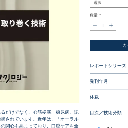
選択
数量
*
カ
レポートシリーズ
パテントガイドブッ
発刊年月
2026年6月
体裁
PDF版 or 書籍版
あるだけでなく、心筋梗塞、糖尿病、認
目次／技術分類
※書籍版ご希望の場合
指摘されています。近年は、「オーラル
担いただいておりま
◆ 検査・測定
への関心も高まっており、口腔ケアを全