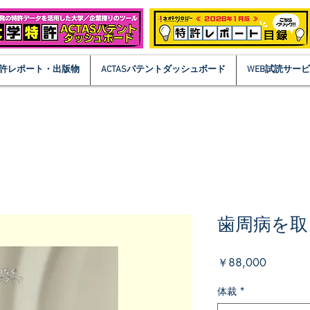
許レポート・出版物
ACTASパテントダッシュボード
WEB試読サー
歯周病を取
価
￥88,000
格
体裁
*