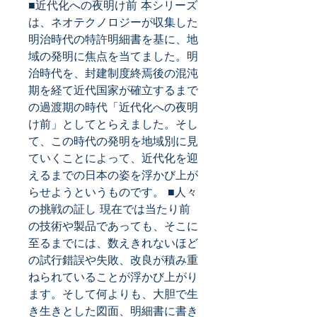
■近代化への夜明け前 本シリーズ
は、ネオテクノロジーが収集した
明治時代の特許明細書を基に、地
域の発明に焦点を当てました。明
治時代を、封建制度終焉後の混沌
期を経て近代国家が確立するまで
の過渡期の時代「近代化への夜明
け前」としてとらえました。そし
て、この時代の発明を地域別に見
ていくことによって、近代化を迎
えるまでの日本の姿を浮かび上が
らせようというものです。 ■人々
の挑戦の証し 現在では当たり前
の技術や製品であっても、そこに
至るまでには、数えきれないほど
の試行錯誤や失敗、改良が積み重
ねられていることが浮かび上がり
ます。そして何よりも、大胆で生
き生きとした図面、明細書に書き