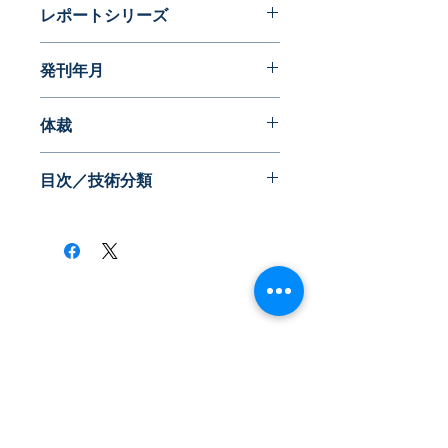
レポートシリーズ
近代化への夜明け前
発刊年月
2015年12月
体裁
目次／技術分類
​株式会社ネオテクノロジー
〒101-0062
東京都 千代田区 神田駿河台2-3-13
鈴木ビル2F
Tel：03-3219-0899
Fax：03-3219-7066