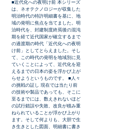
■近代化への夜明け前 本シリーズ
は、ネオテクノロジーが収集した
明治時代の特許明細書を基に、地
域の発明に焦点を当てました。明
治時代を、封建制度終焉後の混沌
期を経て近代国家が確立するまで
の過渡期の時代「近代化への夜明
け前」としてとらえました。そし
て、この時代の発明を地域別に見
ていくことによって、近代化を迎
えるまでの日本の姿を浮かび上が
らせようというものです。 ■人々
の挑戦の証し 現在では当たり前
の技術や製品であっても、そこに
至るまでには、数えきれないほど
の試行錯誤や失敗、改良が積み重
ねられていることが浮かび上がり
ます。そして何よりも、大胆で生
き生きとした図面、明細書に書き