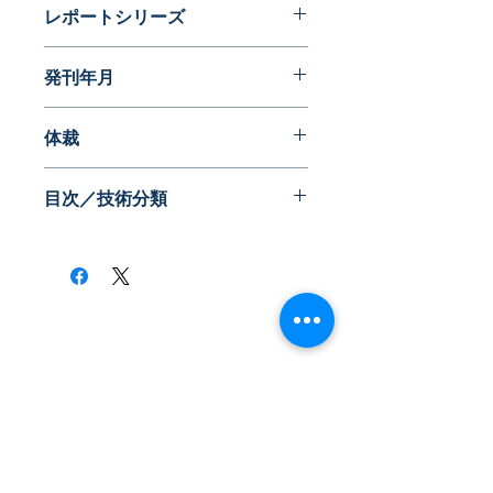
レポートシリーズ
近代化への夜明け前
発刊年月
2016年01月
体裁
目次／技術分類
​株式会社ネオテクノロジー
〒101-0062
東京都 千代田区 神田駿河台2-3-13
鈴木ビル2F
Tel：03-3219-0899
Fax：03-3219-7066