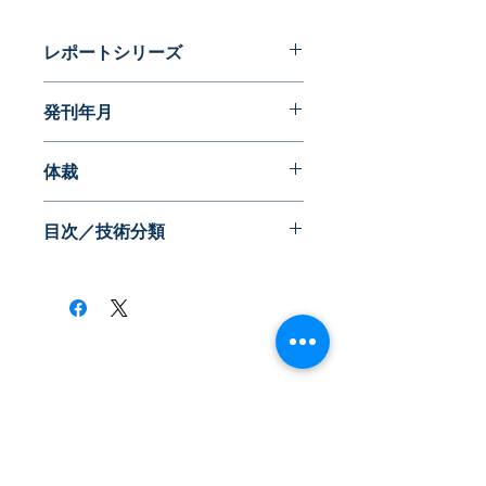
レポートシリーズ
近代化への夜明け前
発刊年月
2016年01月
体裁
目次／技術分類
​株式会社ネオテクノロジー
〒101-0062
東京都 千代田区 神田駿河台2-3-13
鈴木ビル2F