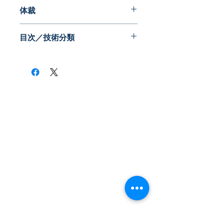
2010年11月
体裁
WEB版（ID,PWでアクセス）
目次／技術分類
​株式会社ネオテクノロジー
〒101-0062
東京都 千代田区 神田駿河台2-3-13
鈴木ビル2F
Tel：03-3219-0899
Fax：03-3219-7066
toiawase@neotechnology.co.jp