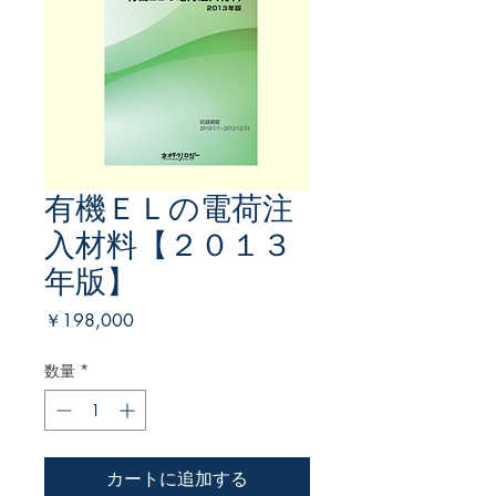
有機ＥＬの電荷注
入材料【２０１３
年版】
価
￥198,000
格
数量
*
カートに追加する