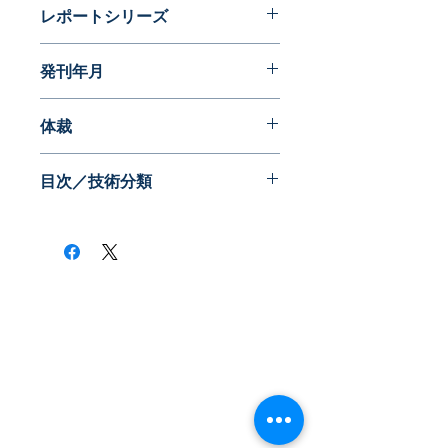
レポートシリーズ
ダイナミックマップ年鑑
発刊年月
2013年05月
体裁
目次／技術分類
​株式会社ネオテクノロジー
〒101-0062
東京都 千代田区 神田駿河台2-3-13
鈴木ビル2F
Tel：03-3219-0899
Fax：03-3219-7066