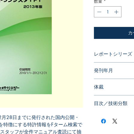
数量
*
カ
レポートシリーズ
ダイナミックマップ
発刊年月
2013年04月
体裁
目次／技術分類
3 年2月28日までに発行された国内公開・
Tを特徴にする特許情報をFターム検索で
技術スタッフが全件マニュアル査読にて抽