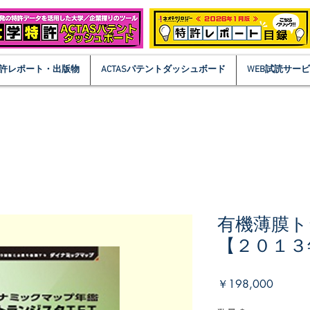
許レポート・出版物
ACTASパテントダッシュボード
WEB試読サー
有機薄膜ト
【２０１３
価
￥198,000
格