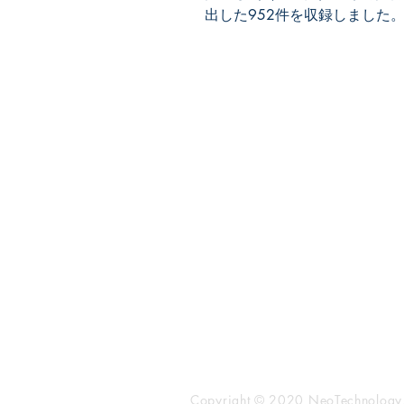
出した952件を収録しました
​株式会社ネオテクノロジー
〒101-0062
東京都 千代田区 神田駿河台2-3-
鈴木ビル2F
Tel：03-3219-0899
Fax：03-3219-7066
toiawase@neotechnology.co.j
Copyright © 2020 NeoTechnology, I