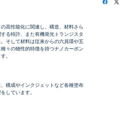
※技術者が目をつけ
ます
高性能化：新構造、
タの高性能化に関連し、構造、材料さら
新機能
発光トランジスタ
関する特許、また有機発光トランジスタ
材料
た。そして材料は従来からの六員環や五
ナノカーボン
に種々の物性的特徴を持つナノカーボン
製造方法：トップコ
塗布法
インクジェット
造、構成やインクジェットなど各種塗布
理をしています。