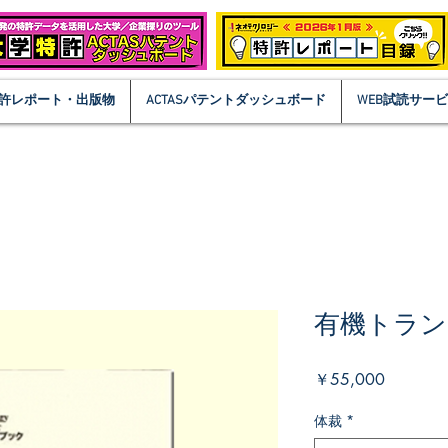
許レポート・出版物
ACTASパテントダッシュボード
WEB試読サー
有機トラン
価
￥55,000
格
体裁
*