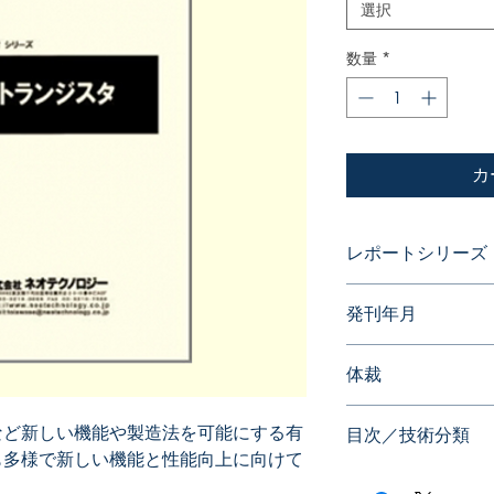
選択
数量
*
カ
レポートシリーズ
パテントガイドブッ
発刊年月
2011年07月
体裁
PDF版
など新しい機能や製造法を可能にする有
目次／技術分類
も多様で新しい機能と性能向上に向けて
アングル（技術分類