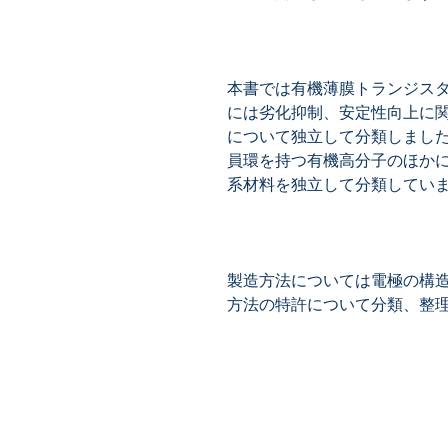
本書では有機薄膜トランジス
には劣化抑制、安定性向上に
について独立して分類しまし
員環を持つ有機高分子のほか
製造方法については電極の構
方法の特許について分類、整
​株式会社ネオテクノロジー