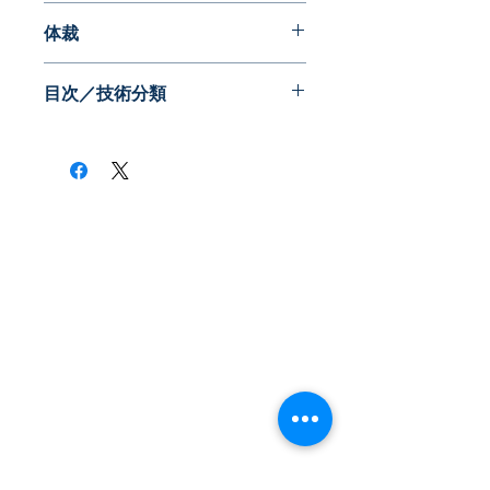
2002年08月
体裁
目次／技術分類
​株式会社ネオテクノロジー
〒101-0062
東京都 千代田区 神田駿河台2-3-13
鈴木ビル2F
Tel：03-3219-0899
Fax：03-3219-7066
toiawase@neotechnology.co.jp