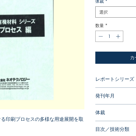
体裁
*
選択
数量
*
カ
レポートシリーズ
パテントガイドブッ
発刊年月
2007年03月
体裁
ける印刷プロセスの多様な用途展開を取
PDF版
目次／技術分類