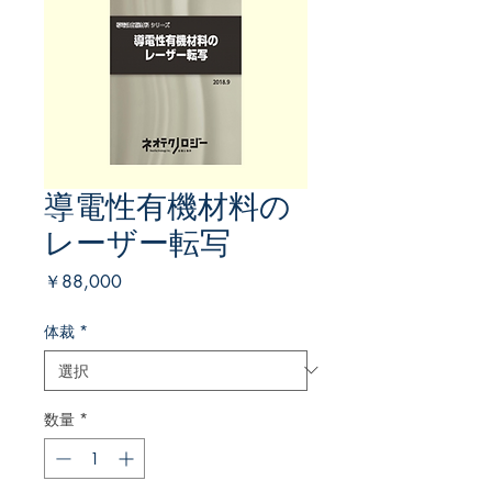
導電性有機材料の
レーザー転写
価
￥88,000
格
体裁
*
数量
*