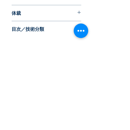
2018年09月
体裁
PDF版
目次／技術分類
・転写・成膜方法
・組成物、フィルム等の材料
・デバイス製造方法
・装置（転写・露光）
・応用
​株式会社ネオテクノロジー
・その他の参考情報
〒101-0062
東京都 千代田区 神田駿河台2-3-13
鈴木ビル2F
Tel：03-3219-0899
Fax：03-3219-7066
toiawase@neotechnology.co.jp