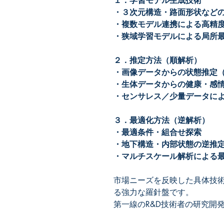
１．学習モデル生成技術
・３次元構造・路面形状など
・複数モデル連携による高精
・狭域学習モデルによる局所
２．推定方法（順解析）
・画像データからの状態推定（
・生体データからの健康・感
・センサレス／少量データに
３．最適化方法（逆解析）
・最適条件・組合せ探索
・地下構造・内部状態の逆推
・マルチスケール解析による
市場ニーズを反映した具体技
る強力な羅針盤です。
第一線のR&D技術者の研究開