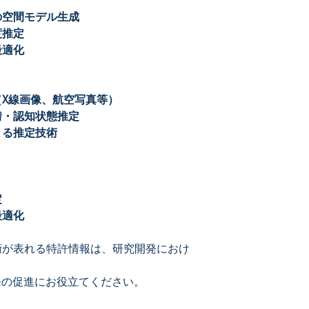
の空間モデル生成
度推定
最適化
X線画像、航空写真等）
情・認知状態推定
よる推定技術
定
最適化
術が表れる特許情報は、研究開発におけ
発の促進にお役立てください。