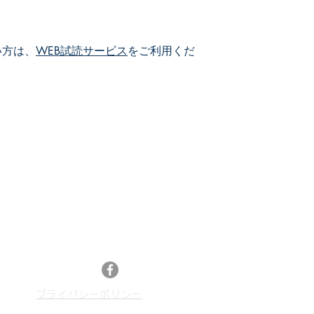
い方は、
WEB試読サービス
をご利用くだ
メールマガジン登録
最新特許レポートやセミナー情報、特許情報活
13
用などのニュースをお届けします。
メルマガ登録はこちら
Facebook
​プライバシーポリシー
p