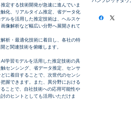
パンフレットダウ
・３次元構造・路面
ら推定する技術開発が急速に進んでいま
・複数モデル連携に
接触化、リアルタイム推定、省データ化
対象技術や主な出願
・狭域学習モデルに
らよりダウンロード
モデルを活用した推定技術は、ヘルスケ
https://x.gd/HcpV4L
、画像解析など幅広い分野へ展開されて
２．推定方法（順解
・画像データからの
・生体データからの
逆解析・最適化技術に着目し、各社の特
・センサレス／少量
展開と関連技術を俯瞰します。
３．最適化方法（逆
AI学習モデルを活用した推定技術の具
・最適条件・組合せ
接触センシング、省データ推定、センサ
・地下構造・内部状
などに着目することで、次世代のセンシ
・マルチスケール解
を把握できます。また、異分野における
することで、自社技術への応用可能性や
検討のヒントとしても活用いただけま