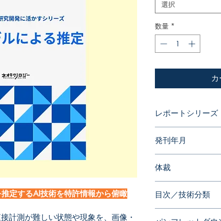
選択
数量
*
カ
レポートシリーズ
パテントガイドブッ
発刊年月
2026年5月
体裁
PDF版 or 書籍版
推定するAI技術を特許情報から俯瞰
目次／技術分類
※書籍版ご希望の場合
担いただいておりま
１．学習モデル生成
直接計測が難しい状態や現象を、画像・