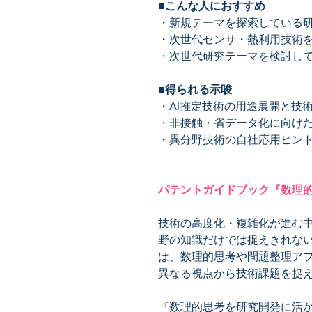
■こんな人におすすめ
・新規テーマを探索している
・次世代センサ・熱利用技術
・次世代研究テーマを検討し
■得られる示唆
・AI推定技術の用途展開と技
・非接触・省データ化に向け
・異分野技術の自社応用ヒン
パテントガイドブック『数理
技術の高度化・複雑化が進む
野の知識だけでは捉えきれな
は、数理的思考や問題整理ア
異なる視点から技術課題を捉
『数理的思考を研究開発に活