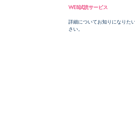
WEB試読サービス
詳細についてお知りになりた
さい。
​株式会社ネオテクノロジー
〒101-0062
東京都 千代田区 神田駿河台2-3-
鈴木ビル2F
Tel：03-3219-0899
Fax：03-3219-7066
toiawase@neotechnology.co.j