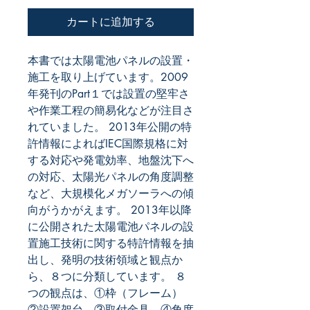
カートに追加する
本書では太陽電池パネルの設置・
施工を取り上げています。2009
年発刊のPart１では設置の堅牢さ
や作業工程の簡易化などが注目さ
れていました。 2013年公開の特
許情報によればIEC国際規格に対
する対応や発電効率、地盤沈下へ
の対応、太陽光パネルの角度調整
など、大規模化メガソーラへの傾
向がうかがえます。 2013年以降
に公開された太陽電池パネルの設
置施工技術に関する特許情報を抽
出し、発明の技術領域と観点か
ら、８つに分類しています。 ８
つの観点は、①枠（フレーム）　
②設置架台　③取付金具　④角度