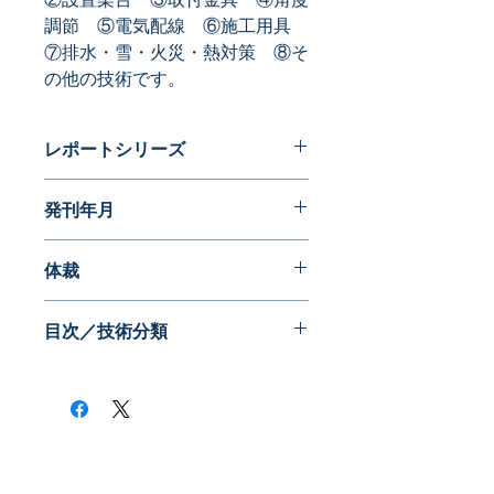
調節　⑤電気配線　⑥施工用具　
⑦排水・雪・火災・熱対策　⑧そ
の他の技術です。
レポートシリーズ
パテントガイドブック
発刊年月
2014年01月
体裁
PDF版
目次／技術分類
​株式会社ネオテクノロジー