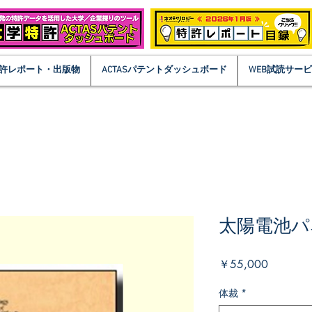
許レポート・出版物
ACTASパテントダッシュボード
WEB試読サー
太陽電池パ
価
￥55,000
格
体裁
*