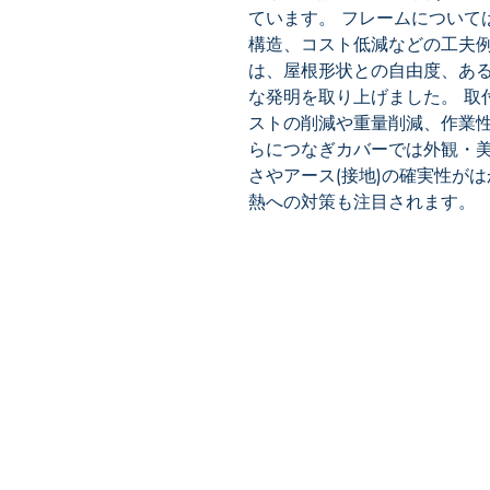
ています。 フレームについて
構造、コスト低減などの工夫例
は、屋根形状との自由度、あ
な発明を取り上げました。 取
ストの削減や重量削減、作業性
らにつなぎカバーでは外観・
さやアース(接地)の確実性が
熱への対策も注目されます。
​株式会社ネオテクノロジー
〒101-0062
東京都 千代田区 神田駿河台2-3-
鈴木ビル2F
Tel：03-3219-0899