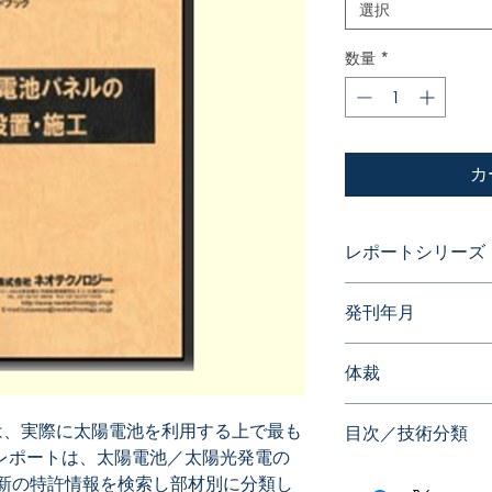
選択
数量
*
カ
レポートシリーズ
パテントガイドブッ
発刊年月
2009年04月
体裁
PDF版
は、実際に太陽電池を利用する上で最も
目次／技術分類
レポートは、太陽電池／太陽光発電の
新の特許情報を検索し部材別に分類し