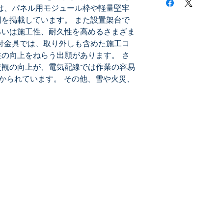
は、パネル用モジュール枠や軽量堅牢
を掲載しています。 また設置架台で
るいは施工性、耐久性を高めるさまざま
付金具では、取り外しも含めた施工コ
の向上をねらう出願があります。 さ
美観の向上が、電気配線では作業の容易
はかられています。 その他、雪や火災、
メールマガジン登録
最新特許レポートやセミナー情報、特許情報活
13
用などのニュースをお届けします。
メルマガ登録はこちら