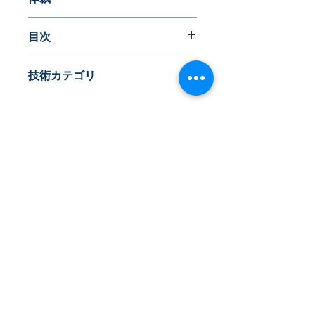
・書籍版（A4判 約260ページ、付属
目次
データ付き）
・PDF版（付属データ付き）
Ⅰ．本書に掲載している大学特許
※書籍版は、別途送料825円(税込)の
技術カテゴリ
本書の特徴
ご負担をいただきます。
①技術領域の区分け
《２カテゴリ／１５サブカテゴリ》
②発明者（研究者）の所属する大
◆
マテリアル
学の紐づけ
有機・高分子材料
期間・抽出条件
水素、水、水素化物、ガス
特許検索式
無機材料・冶金
​株式会社ネオテクノロジー
大学名と出願人名の表記
磁石・インダクタンス
付属データについて
〒101-0062
紙・セルロース、繊維
Ⅱ-1.マテリアル分野の大学特許全体の
食品
東京都 千代田区 神田駿河台2-3-13
動向
生物材料分析
出願件数ランキング
鈴木ビル2F
ケモインフォマティクス
国際出願件数ランキング
Tel：03-3219-0899
◆
プロセス
企業から見る共同出願件数ランキン
化学プロセス
Fax：03-3219-7066
グ
表面加工
toiawase@neotechnology.co.jp
Ⅱ-2.マテリアル分野の大学別動向
プラスチック加工
マテリアル分野の大学別出願件数ラ
マイクロ構造・ナノテクノロジー
ンキング