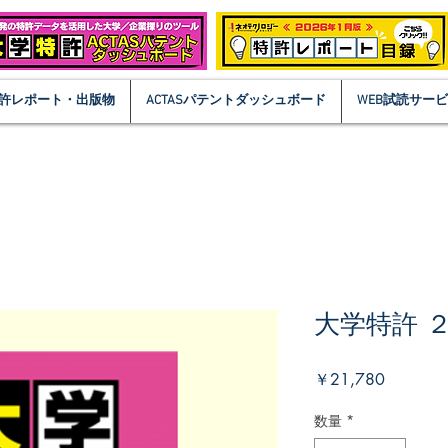
許レポート・出版物
ACTASパテントダッシュボード
WEB試読サー
大学特許 
価
￥21,780
格
数量
*