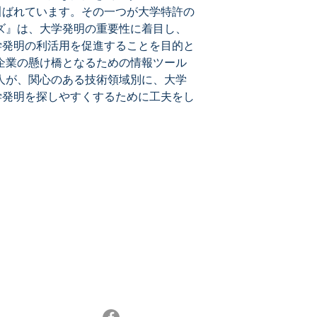
叫ばれています。その一つが大学特許の
ズ』は、大学発明の重要性に着目し、
学発明の利活用を促進することを目的と
企業の懸け橋となるための情報ツール
人が、関心のある技術領域別に、大学
学発明を探しやすくするために工夫をし
メールマガジン登録
最新特許レポートやセミナー情報、特許情報活
13
用などのニュースをお届けします。
メルマガ登録はこちら