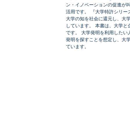
ン・イノベーションの促進が
活用です。 『大学特許シリー
大学の知を社会に還元し、大
しています。 本書は、大学と
です。 大学発明を利用したい
発明を探すことを想定し、大
ています。
​株式会社ネオテクノロジー
〒101-0062
東京都 千代田区 神田駿河台2-3-
鈴木ビル2F
Tel：03-3219-0899