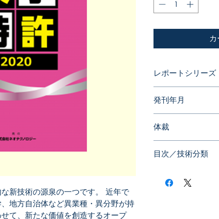
カ
レポートシリーズ
大学特許
発刊年月
2019年10月
体裁
目次／技術分類
な新技術の源泉の一つです。 近年で
学、地方自治体など異業種・異分野が持
わせて、新たな価値を創造するオープ