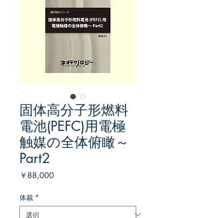
固体高分子形燃料
電池(PEFC)用電極
触媒の全体俯瞰～
Part2
価
￥88,000
格
体裁
*