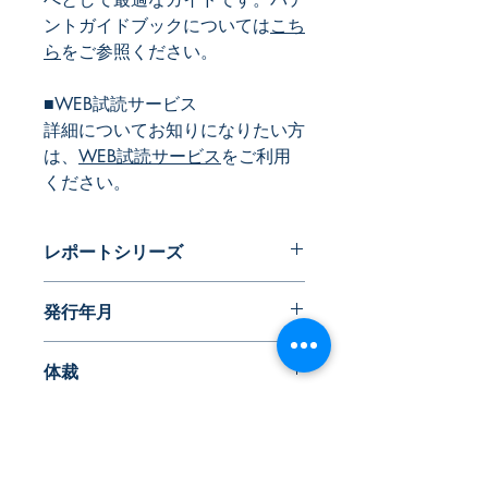
ントガイドブックについては
こち
ら
をご参照ください。
■WEB試読サービス
詳細についてお知りになりたい方
は、
WEB試読サービス
をご利用
ください。
レポートシリーズ
パテントガイドブック
発行年月
2020年11月
体裁
PDF版
目次／技術分類
・カソード用白金属触媒