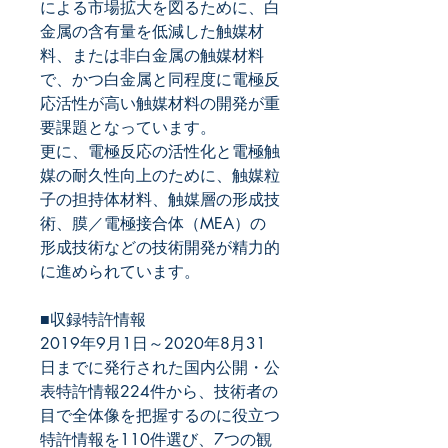
による市場拡大を図るために、白
金属の含有量を低減した触媒材
料、または非白金属の触媒材料
で、かつ白金属と同程度に電極反
応活性が高い触媒材料の開発が重
要課題となっています。
更に、電極反応の活性化と電極触
媒の耐久性向上のために、触媒粒
子の担持体材料、触媒層の形成技
術、膜／電極接合体（
MEA
）の
形成技術などの技術開発が精力的
に進められています。
■収録特許情報
2019
年
9
月
1
日～
2020
年
8
月
31
日までに発行された国内公開・公
表特許情報224件から、技術者の
目で全体像を把握するのに役立つ
特許情報を
110
件選び、
7
つの観