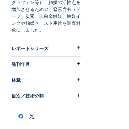
グラフェン等）、触媒の活性点を
増加させるための、窒素含有（ド
ープ）炭素、非白金触媒、触媒イ
ンクや触媒ペースト用途を調査対
象にしました。
レポートシリーズ
パテントガイドブック
発刊年月
2015年11月
体裁
PDF版
目次／技術分類
《アングル（技術分類）》
・燃料電池の耐久性に着目した観点
・炭素の表面積拡張に着目した観点
・カーボンブラックやグラファイトを