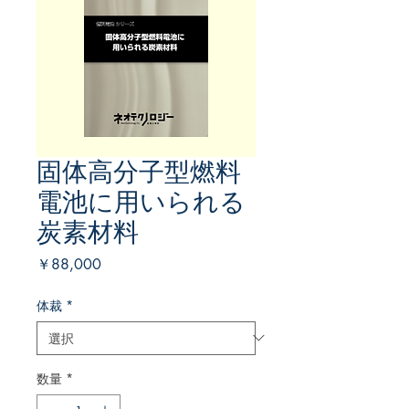
固体高分子型燃料
電池に用いられる
炭素材料
価
￥88,000
格
体裁
*
数量
*