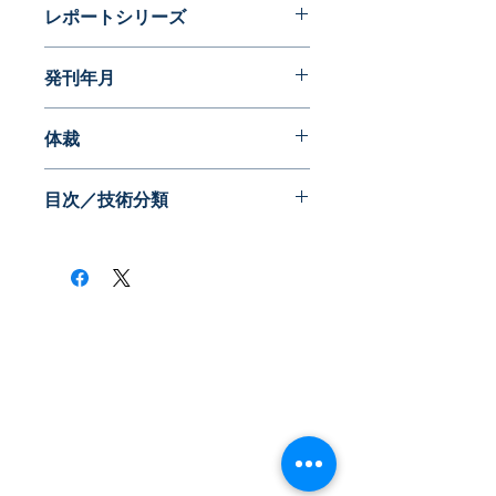
レポートシリーズ
パテントガイドブック
発刊年月
2010年09月
体裁
PDF版
目次／技術分類
低・非侵襲医療ツール
マイクロ流路、リアクタ
生体用センサ
薬剤輸送・放出
興味深い先端技術
​株式会社ネオテクノロジー
〒101-0062
東京都 千代田区 神田駿河台2-3-13
鈴木ビル2F
Tel：03-3219-0899
Fax：03-3219-7066