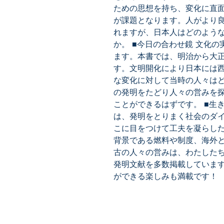
ための思想を持ち、変化に直
が課題となります。人がより
れますが、日本人はどのよう
か。 ■今日の合わせ鏡 文化
ます。本書では、明治から大
す。文明開化により日本には
な変化に対して当時の人々は
の発明をたどり人々の営みを
ことができるはずです。 ■生
は、発明をとりまく社会のダ
こに目をつけて工夫を凝らし
背景である燃料や制度、海外
古の人々の営みは、わたした
発明文献を多数掲載していま
ができる楽しみも満載です！