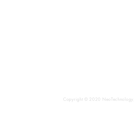
​株式会社ネオテクノロジー
〒101-0062
東京都 千代田区 神田駿河台2-3-
鈴木ビル2F
Tel：03-3219-0899
Fax：03-3219-7066
toiawase@neotechnology.co.j
Copyright © 2020 NeoTechnology, I