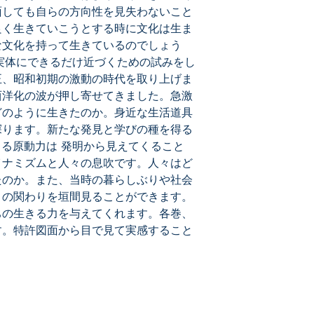
面しても自らの方向性を見失わないこと
良く生きていこうとする時に文化は生ま
な文化を持って生きているのでしょう
の実体にできるだけ近づくための試みをし
正、昭和初期の激動の時代を取り上げま
西洋化の波が押し寄せてきました。急激
どのように生きたのか。身近な生活道具
探ります。新たな発見と学びの種を得る
きる原動力は 発明から見えてくること
イナミズムと人々の息吹です。人々はど
たのか。また、当時の暮らしぶりや社会
との関わりを垣間見ることができます。
ちの生きる力を与えてくれます。各巻、
す。特許図面から目で見て実感すること