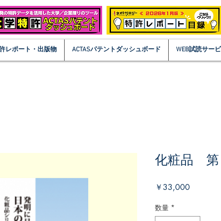
許レポート・出版物
ACTASパテントダッシュボード
WEB試読サー
化粧品 第
価
￥33,000
格
数量
*