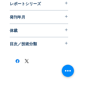
レポートシリーズ
発明に見る日本の生活文化史
発刊年月
2015年05月
体裁
目次／技術分類
​株式会社ネオテクノロジー
〒101-0062
東京都 千代田区 神田駿河台2-3-13
鈴木ビル2F
Tel：03-3219-0899
Fax：03-3219-7066