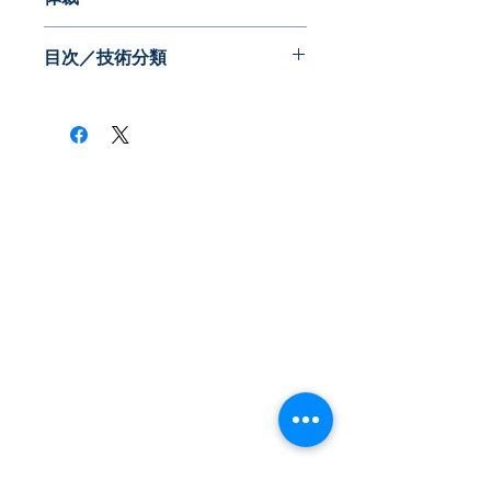
目次／技術分類
​株式会社ネオテクノロジー
〒101-0062
東京都 千代田区 神田駿河台2-3-13
鈴木ビル2F
Tel：03-3219-0899
Fax：03-3219-7066
toiawase@neotechnology.co.jp