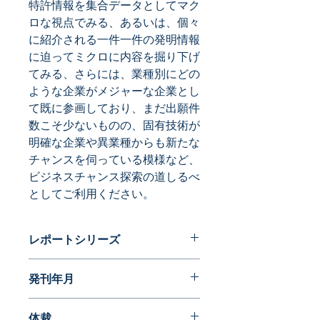
特許情報を集合データとしてマク
ロな視点でみる、あるいは、個々
に紹介される一件一件の発明情報
に迫ってミクロに内容を掘り下げ
てみる、さらには、業種別にどの
ような企業がメジャーな企業とし
て既に参画しており、まだ出願件
数こそ少ないものの、固有技術が
明確な企業や異業種からも新たな
チャンスを伺っている模様など、
ビジネスチャンス探索の道しるべ
としてご利用ください。
レポートシリーズ
特許データからビジネスチャンスを探
発刊年月
る
2016年11月
体裁