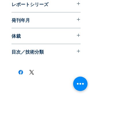
レポートシリーズ
発明に見る日本の生活文化史
発刊年月
2018年02月
体裁
目次／技術分類
​株式会社ネオテクノロジー
〒101-0062
東京都 千代田区 神田駿河台2-3-13
鈴木ビル2F
Tel：03-3219-0899
Fax：03-3219-7066