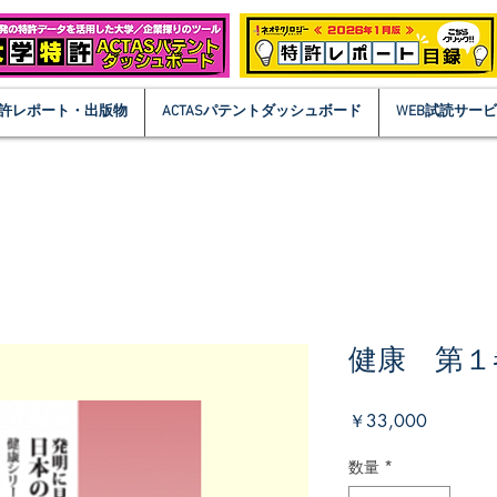
許レポート・出版物
ACTASパテントダッシュボード
WEB試読サー
健康 第１
価
￥33,000
格
数量
*