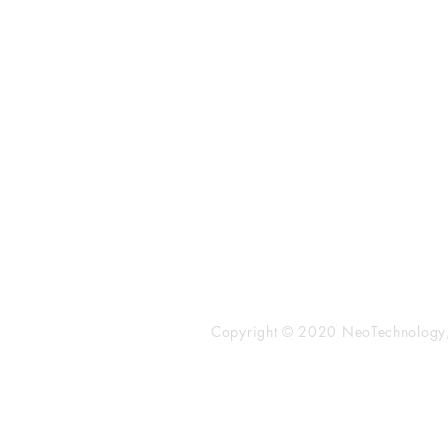
​株式会社ネオテクノロジー
〒101-0062
東京都 千代田区 神田駿河台2-3-
鈴木ビル2F
Tel：03-3219-0899
Fax：03-3219-7066
toiawase@neotechnology.co.j
Copyright © 2020 NeoTechnology, I