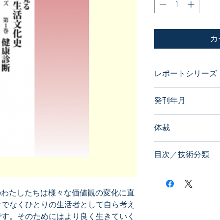
カ
レポートシリーズ
発明に見る日本の
発刊年月
2015年04月
体裁
目次／技術分類
のわたしたちは様々な価値観の変化に直
せでなくひとりの生活者として自ら考え
です。そのためにはより良く生きていく