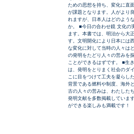
ための思想を持ち、変化に直
が課題となります。人がより
れますが、日本人はどのよう
か。 ■今日の合わせ鏡 文化
ます。本書では、明治から大
す。文明開化により日本には
な変化に対して当時の人々は
の発明をたどり人々の営みを
ことができるはずです。 ■生
は、発明をとりまく社会のダ
こに目をつけて工夫を凝らし
背景である燃料や制度、海外
古の人々の営みは、わたした
発明文献を多数掲載していま
ができる楽しみも満載です！