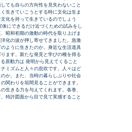
面しても自らの方向性を見失わないこと
良く生きていこうとする時に文化は生ま
な文化を持って生きているのでしょう
の実体にできるだけ近づくための試みをし
正、昭和初期の激動の時代を取り上げま
西洋化の波が押し寄せてきました。急激
どのように生きたのか。身近な生活道具
探ります。新たな発見と学びの種を得る
きる原動力は 発明から見えてくること
イナミズムと人々の息吹です。人々はど
たのか。また、当時の暮らしぶりや社会
との関わりを垣間見ることができます。
ちの生きる力を与えてくれます。各巻、
す。特許図面から目で見て実感すること