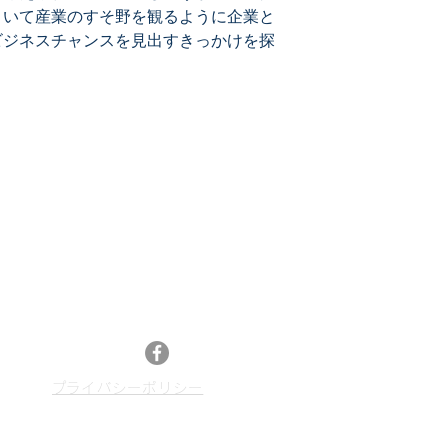
といて産業のすそ野を観るように企業と
ビジネスチャンスを見出すきっかけを探
メールマガジン登録
最新特許レポートやセミナー情報、特許情報活
13
用などのニュースをお届けします。
メルマガ登録はこちら
Facebook
​プライバシーポリシー
p