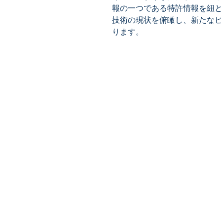
報の一つである特許情報を紐
技術の現状を俯瞰し、新たな
ります。
​株式会社ネオテクノロジー
〒101-0062
東京都 千代田区 神田駿河台2-3-
鈴木ビル2F
Tel：03-3219-0899
Fax：03-3219-7066
toiawase@neotechnology.co.j