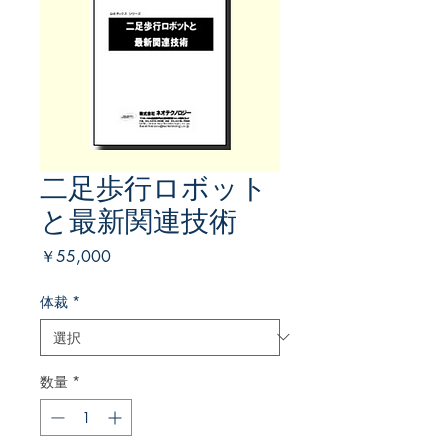
二足歩行ロボット
と最新関連技術
価
￥55,000
格
体裁
*
数量
*