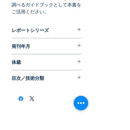
調べるガイドブックとして本書を
ご活用ください。
レポートシリーズ
パテントガイドブック
発刊年月
2016年05月
体裁
PDF版
目次／技術分類
《アングル（技術分類）》
・電極材料
・セパレーター
・電解液（電解質）
・外装、電池の構造
​株式会社ネオテクノロジー
・システム（ソフトウェア）
〒101-0062
・その他