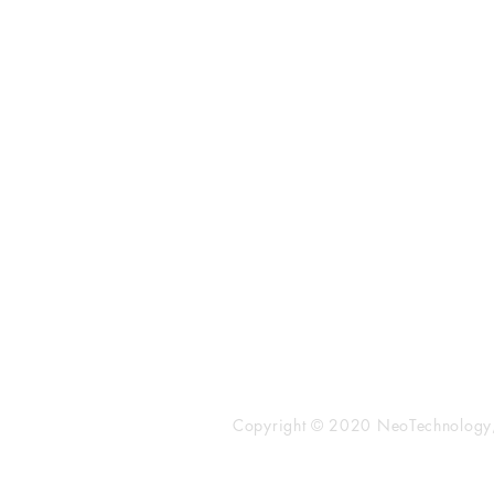
​株式会社ネオテクノロジー
〒101-0062
東京都 千代田区 神田駿河台2-3-
鈴木ビル2F
Tel：03-3219-0899
Fax：03-3219-7066
toiawase@neotechnology.co.j
Copyright © 2020 NeoTechnology, I