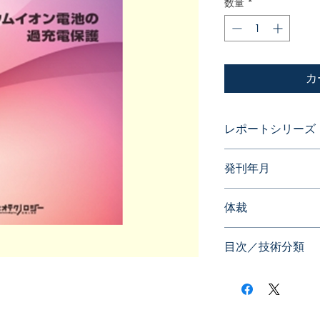
数量
*
カ
レポートシリーズ
ダイナミックマップ
発刊年月
2013年03月
体裁
WEB版（ID,PWで
目次／技術分類
・セルバランスと電
セルバランスやセル
特許情報を取り上げ
・過充電を防ぐ制御