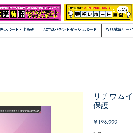
許レポート・出版物
ACTASパテントダッシュボード
WEB試読サー
リチウムイ
保護
価
￥198,000
格