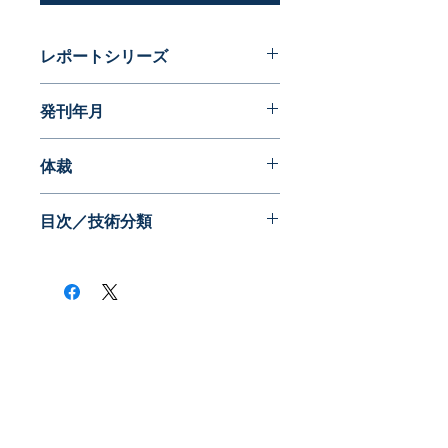
レポートシリーズ
ダイナミックマップ
発刊年月
2014年03月
体裁
WEB版（ID,PWでアクセス）
目次／技術分類