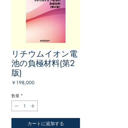
リチウムイオン電
池の負極材料(第2
版)
価
￥198,000
格
数量
*
カートに追加する