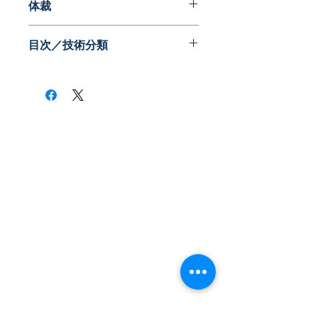
体裁
PDF版
目次／技術分類
負極活物質≪黒鉛系≫
負極活物質≪非結晶炭素系≫
負極活物質≪複合酸化物系≫
負極活物質≪珪素系≫
負極活物質≪錫系≫
負極の製法
集電体、結着材（剤）ほか
​株式会社ネオテクノロジー
〒101-0062
東京都 千代田区 神田駿河台2-3-13
鈴木ビル2F
Tel：03-3219-0899
Fax：03-3219-7066
toiawase@neotechnology.co.jp