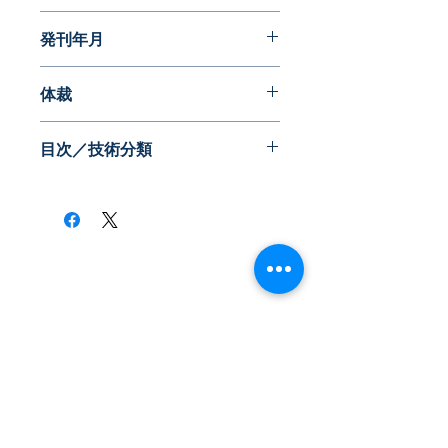
パテントガイドブック
発刊年月
2016年02月
体裁
PDF版
目次／技術分類
《アングル（技術分類）》
・正極
・負極
・電極共通
・電解質
​株式会社ネオテクノロジー
・セパレーター
〒101-0062
・外装材
・バインダー/スラリー/分散剤
東京都 千代田区 神田駿河台2-3-13
・その他
鈴木ビル2F
Tel：03-3219-0899
Fax：03-3219-7066
toiawase@neotechnology.co.jp