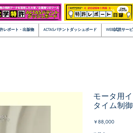
許レポート・出版物
ACTASパテントダッシュボード
WEB試読サー
モータ用イ
タイム制御
価
￥88,000
格