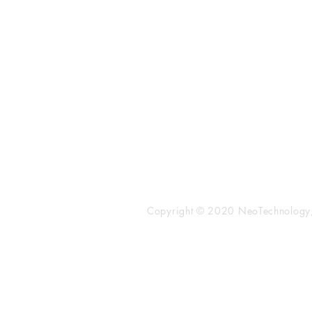
〒101-0062
東京都 千代田区 神田駿河台2-3-
鈴木ビル2F
Tel：03-3219-0899
Fax：03-3219-7066
toiawase@neotechnology.co.j
Copyright © 2020 NeoTechnology, I