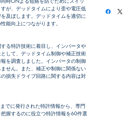
の同時ONよる短絡を防ぐためにスイッ
担いただいておりま
◇デッドタイム制御
ますが、デッドタイムにより歪や電圧低
インバータのデッド
響を及ぼします。デッドタイムを適切に
関する特許情報を取
の性能向上につながります。
制御も含みます。
◇デッドタイムの補
インバータのデッド
関する特許技術に着目し、インバータや
する特許情報を取り上
象として、デッドタイム制御や補正技術
タイムの調整も踏み
情報を調査しました。インバータの制御
みません。また、補正や制御に関係ない
◇デッドタイム補正
体の損失ドライブ回路に関する内容は対
デッドタイムに対す
する特許情報を取り
◇特性改善（損失、
デッドタイムにより
12月までに発行された特許情報から、専門
が目的となる回路技
把握するのに役立つ特許情報を60件選
た。
◇高調波成分の補正
高周波電圧を重畳す