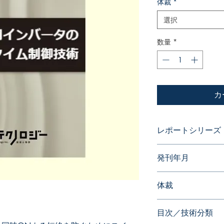
体裁
*
選択
数量
*
カ
レポートシリーズ
パテントガイドブッ
発刊年月
2023年02月
体裁
PDF版 or 書籍版
目次／技術分類
※書籍版ご希望の場合