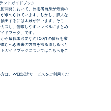
調波成分を制御する
テントガイドブック
許情報を取り上げま
技術開発において、技術者自身が最新の
とが求められています。しかし、膨大な
◇その他
を抽出するには困難が伴います。そこ
インバータ以外でデ
ーカスし、俯瞰しやすいレベルにまとめ
許情報を取り上げま
ガイドブック」です。
から最低限必要な約100件の情報を厳
が進むべき将来の方向を探る道しるべと
ントガイドブックについては
こちら
をご
い方は、
WEB試読サービス
をご利用くだ