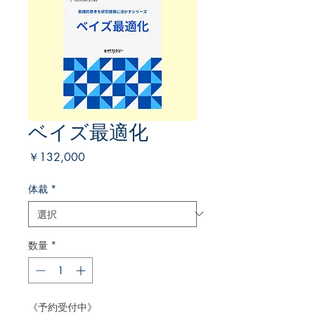
ベイズ最適化
価
￥132,000
格
体裁
*
数量
*
《予約受付中》