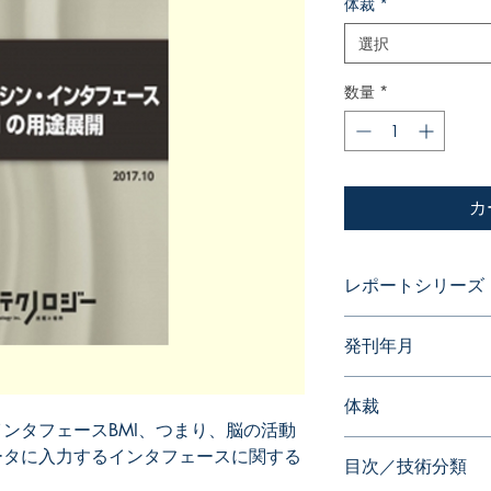
体裁
*
選択
数量
*
カ
レポートシリーズ
パテントガイドブッ
発刊年月
2017年10月
体裁
ンタフェースBMI、つまり、脳の活動
PDF版
ータに入力するインタフェースに関する
目次／技術分類