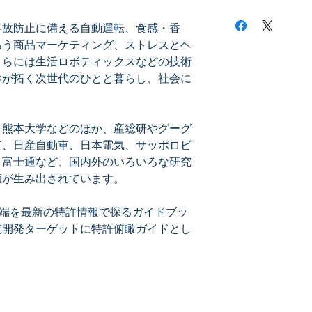
・脳活動を知るイン
・意志を伝えるイン
事故防止に備える自動運転、食感・香
・５感と感覚のイン
あう商品マーケティング、ストレスとヘ
・自動車とのインタ
さらには生活ロボティックスなどの技術
・健康生活を生み出
学が拓く次世代のひとと暮らし、社会に
・BMIが生み出すビ
・脳や神経の病気、
・参考になる観点
、熊本大学などのほか、産総研やグーグ
車、日産自動車、日本電気、サッポロビ
、富士通など、国内外のいろいろな研究
先端を最新の特許情報で探るガイドブッ
究開発ターゲットに特許俯瞰ガイドとし