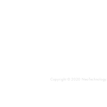
​株式会社ネオテクノロジー
〒101-0062
東京都 千代田区 神田駿河台2-3-
鈴木ビル2F
Tel：03-3219-0899
Fax：03-3219-7066
toiawase@neotechnology.co.j
Copyright © 2020 NeoTechnology, I