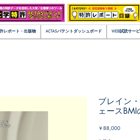
許レポート・出版物
ACTASパテントダッシュボード
WEB試読サー
ブレイン
ェースBM
価
￥88,000
格