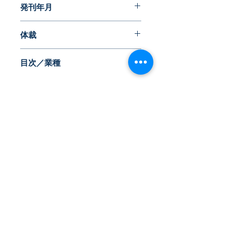
発刊年月
る
2025年1月
体裁
PDF版または書籍版
目次／業種
※書籍版は、別途送料825円(税込)の
ご負担をいただきます。
≪目次≫
はじめに
Ⅰ.本シリーズの特徴
Ⅱ.特許情報からみるフードロス
Ⅲ.フードロスにおける主力業種の企
​株式会社ネオテクノロジー
業と技術
〒101-0062
Ⅳ . 全業種の特許情報抄録
索引
東京都 千代田区 神田駿河台2-3-13
鈴木ビル2F
≪本シリーズで使用した28業種≫
Tel：03-3219-0899
水産・農林
鉱業
Fax：03-3219-7066
建設
toiawase@neotechnology.co.jp
食料品