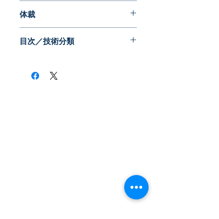
2006年12月
体裁
PDF版
目次／技術分類
​株式会社ネオテクノロジー
〒101-0062
東京都 千代田区 神田駿河台2-3-13
鈴木ビル2F
Tel：03-3219-0899
Fax：03-3219-7066
toiawase@neotechnology.co.jp