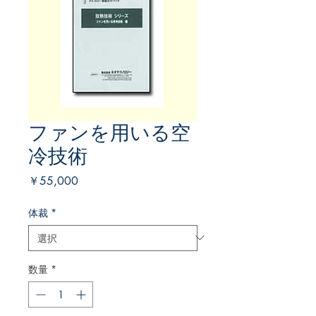
ファンを用いる空
冷技術
価
￥55,000
格
体裁
*
数量
*